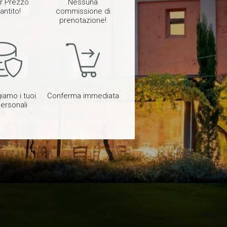
or Prezzo
Nessuna
antito!
commissione di
prenotazione!
iamo i tuoi
Conferma immediata
personali