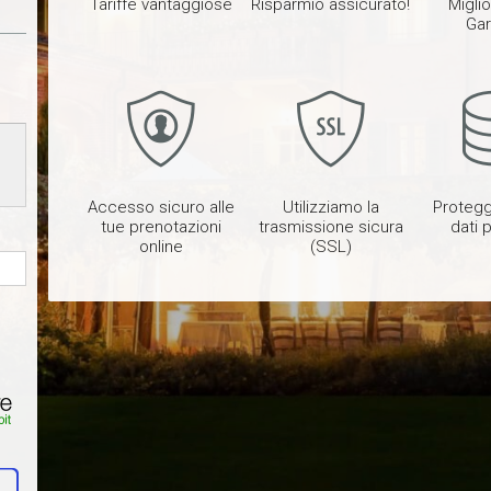
Tariffe vantaggiose
Risparmio assicurato!
Migli
Gar
Accesso sicuro alle
Utilizziamo la
Protegg
tue prenotazioni
trasmissione sicura
dati 
online
(SSL)