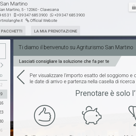
 San Martino

an Martino, 5 - 12060 - Clavesana
9 65 31
+39 347 685 3900
+39 347 685 3900
tinolanghe.it
Official Website
E PACCHETTI
LA MIA PRENOTAZIONE
Ti diamo il benvenuto su Agriturismo San Martino
Lasciati consigliare la soluzione che fa per te
Per visualizzare l'importo esatto del soggiorno e o
D
le date di arrivo e partenza nella casella di ricerca 
2
31
1
2
3
4
5
6
Prenotare è solo l’
9
7
8
9
10
11
12
13
16
14
15
16
17
18
19
20
23
21
22
23
24
25
26
27
30
28
29
30
1
2
3
4
6
5
6
7
8
9
10
11