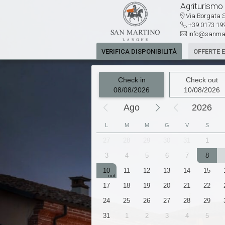
Agriturismo
Via Borgata S
+39 0173 19
info@sanmar
VERIFICA DISPONIBILITÀ
OFFERTE 
Check in
Check out
08/08/2026
10/08/2026
Ago
2026
L
M
M
G
V
S
1
2
3
4
5
27
28
29
30
31
1
8
9
10
11
12
3
4
5
6
7
8
15
16
17
18
19
10
11
12
13
14
15
22
23
24
25
26
17
18
19
20
21
22
29
30
31
1
2
24
25
26
27
28
29
5
6
7
8
9
31
1
2
3
4
5