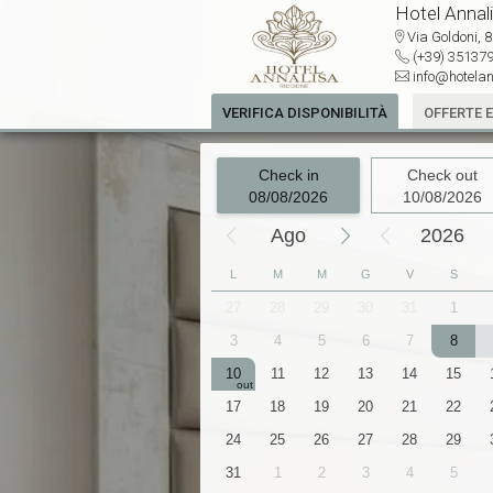
Hotel Annal
Via Goldoni, 8
(+39) 3513
info@hotelan
VERIFICA DISPONIBILITÀ
OFFERTE 
Check in
Check out
08/08/2026
10/08/2026
Ago
2026
L
M
M
G
V
S
1
2
3
4
5
27
28
29
30
31
1
8
9
10
11
12
3
4
5
6
7
8
15
16
17
18
19
10
11
12
13
14
15
22
23
24
25
26
17
18
19
20
21
22
29
30
31
1
2
24
25
26
27
28
29
5
6
7
8
9
31
1
2
3
4
5