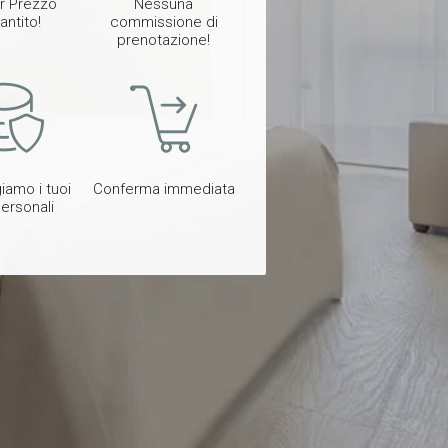
or Prezzo
Nessuna
antito!
commissione di
prenotazione!
iamo i tuoi
Conferma immediata
personali