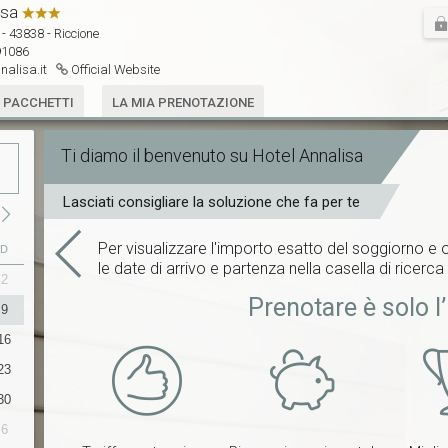
isa

 - 43838 - Riccione
791086
nalisa.it
Official Website
E PACCHETTI
LA MIA PRENOTAZIONE
Ti diamo il benvenuto su Hotel Annalisa
Lasciati consigliare la soluzione che fa per te
Per visualizzare l'importo esatto del soggiorno e o
D
le date di arrivo e partenza nella casella di ricerca 
2
31
1
2
3
4
5
6
Prenotare è solo l’
9
7
8
9
10
11
12
13
16
14
15
16
17
18
19
20
23
21
22
23
24
25
26
27
30
28
29
30
1
2
3
4
6
5
6
7
8
9
10
11