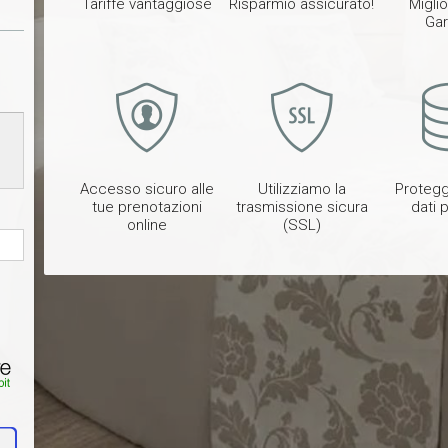
Tariffe vantaggiose
Risparmio assicurato!
Migli
Gar
Accesso sicuro alle
Utilizziamo la
Protegg
tue prenotazioni
trasmissione sicura
dati 
online
(SSL)